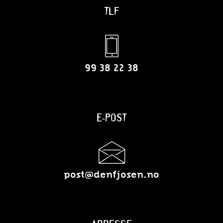
TLF
99 38 22 38
E-POST
post@denfjosen.no